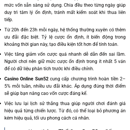
mức vốn sẵn sàng sử dụng. Chia đều theo từng ngày giúp
duy trì tâm lý ổn định, tránh mất kiểm soát khi thua liên
tiếp.
Từ 20h đến 23h mỗi ngày, hệ thống thường xuyên có thêm
ưu đãi đặc biệt. Tỷ lệ cược ổn định, ít biến động trong
khoảng thời gian này, tạo điều kiện tốt hơn để tính toán.
Việc tăng giảm vốn cược quá nhanh dễ dẫn đến sai lầm.
Người chơi nên giữ mức cược ổn định trong ít nhất 5 ván
để có dữ liệu phân tích trước khi điều chỉnh.
Casino Online Sun52
cung cấp chương trình hoàn tiền 2–
5% mỗi tuần, nhiều ưu đãi khác. Áp dụng đúng thời điểm
sẽ giúp bạn nâng cao vốn cược đáng kể.
Việc lưu lại lịch sử thắng thua giúp người chơi đánh giá
hiệu quả từng chiến lược. Từ đó, có thể loại bỏ phương án
kém hiệu quả, tối ưu phong cách cá nhân.