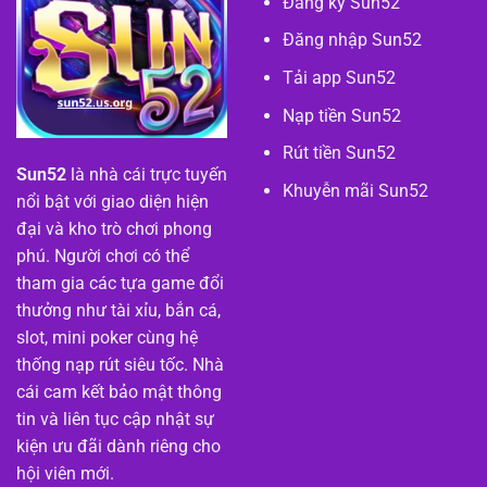
Đăng ký Sun52
Ràng
Đăng nhập Sun52
Tải app Sun52
Nạp tiền Sun52
Rút tiền Sun52
Sun52
là nhà cái trực tuyến
Khuyễn mãi Sun52
nổi bật với giao diện hiện
đại và kho trò chơi phong
phú. Người chơi có thể
tham gia các tựa game đổi
thưởng như tài xỉu, bắn cá,
slot, mini poker cùng hệ
thống nạp rút siêu tốc. Nhà
cái cam kết bảo mật thông
tin và liên tục cập nhật sự
kiện ưu đãi dành riêng cho
hội viên mới.