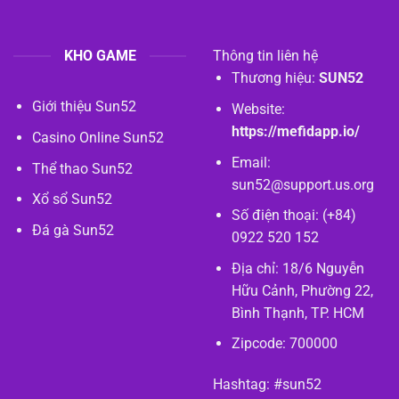
KHO GAME
Thông tin liên hệ
Thương hiệu:
SUN52
Giới thiệu Sun52
Website:
https://mefidapp.io/
Casino Online Sun52
Email:
Thể thao Sun52
sun52@support.us.org
Xổ sổ Sun52
Số điện thoại: (+84)
Đá gà Sun52
0922 520 152
Địa chỉ: 18/6 Nguyễn
Hữu Cảnh, Phường 22,
Bình Thạnh, TP. HCM
Zipcode: 700000
Hashtag: #sun52