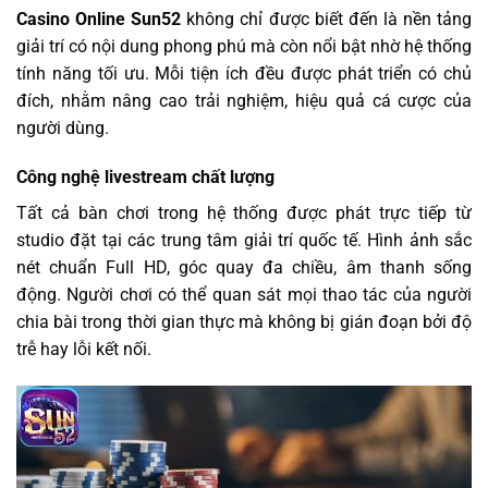
Casino Online Sun52
không chỉ được biết đến là nền tảng
giải trí có nội dung phong phú mà còn nổi bật nhờ hệ thống
tính năng tối ưu. Mỗi tiện ích đều được phát triển có chủ
đích, nhằm nâng cao trải nghiệm, hiệu quả cá cược của
người dùng.
Công nghệ livestream chất lượng
Tất cả bàn chơi trong hệ thống được phát trực tiếp từ
studio đặt tại các trung tâm giải trí quốc tế. Hình ảnh sắc
nét chuẩn Full HD, góc quay đa chiều, âm thanh sống
động. Người chơi có thể quan sát mọi thao tác của người
chia bài trong thời gian thực mà không bị gián đoạn bởi độ
trễ hay lỗi kết nối.