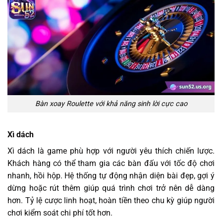
Bàn xoay Roulette với khả năng sinh lời cực cao
Xì dách
Xì dách là game phù hợp với người yêu thích chiến lược.
Khách hàng có thể tham gia các bàn đấu với tốc độ chơi
nhanh, hồi hộp. Hệ thống tự động nhận diện bài đẹp, gợi ý
dừng hoặc rút thêm giúp quá trình chơi trở nên dễ dàng
hơn. Tỷ lệ cược linh hoạt, hoàn tiền theo chu kỳ giúp người
chơi kiểm soát chi phí tốt hơn.