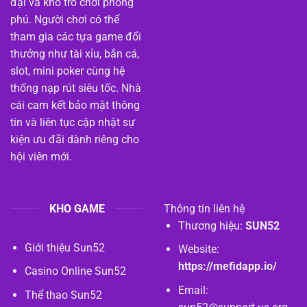
đại và kho trò chơi phong
phú. Người chơi có thể
tham gia các tựa game đổi
thưởng như tài xỉu, bắn cá,
slot, mini poker cùng hệ
thống nạp rút siêu tốc. Nhà
cái cam kết bảo mật thông
tin và liên tục cập nhật sự
kiện ưu đãi dành riêng cho
hội viên mới.
KHO GAME
Thông tin liên hệ
Thương hiệu:
SUN52
Giới thiệu Sun52
Website:
https://mefidapp.io/
Casino Online Sun52
Email:
Thể thao Sun52