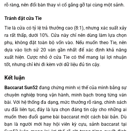
rõ ràng, nên đổi bàn thay vì cố gắng gỡ tại cùng một sảnh.
Tránh đặt cửa Tie
Tie là cửa có tỷ lệ trả thưởng cao (8:1), nhưng xác suất xảy
ra rất thấp, dưới 10%. Cửa này chỉ nên dùng làm lựa chọn
phụ, không đặt toàn bộ vốn vào. Nếu muốn theo Tie, nên
dựa vào lịch sử 20 ván gần nhất để xác định khả năng
xuất hiện. Cược nhỏ ở cửa Tie có thể mang lại lợi nhuận
tốt, nhưng chỉ khi đi kèm với dữ liệu đủ tin cậy.
Kết luận
Baccarat Sun52
đang chứng minh vị thế của mình bằng sự
chuyên nghiệp trong vận hành, minh bạch trong từng ván
bài. Với hệ thống đa dạng, mức thưởng rõ ràng, chính sách
ưu đãi liên tục, đây là lựa chọn đáng tin cậy cho những ai
muốn theo đuổi game bài baccarat một cách bài bản. Dù
bạn là người mới hay hội viên kỳ cựu, sảnh baccarat tại