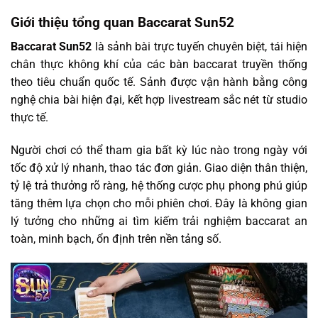
Giới thiệu tổng quan Baccarat Sun52
Baccarat Sun52
là sảnh bài trực tuyến chuyên biệt, tái hiện
chân thực không khí của các bàn baccarat truyền thống
theo tiêu chuẩn quốc tế. Sảnh được vận hành bằng công
nghệ chia bài hiện đại, kết hợp livestream sắc nét từ studio
thực tế.
Người chơi có thể tham gia bất kỳ lúc nào trong ngày với
tốc độ xử lý nhanh, thao tác đơn giản. Giao diện thân thiện,
tỷ lệ trả thưởng rõ ràng, hệ thống cược phụ phong phú giúp
tăng thêm lựa chọn cho mỗi phiên chơi. Đây là không gian
lý tưởng cho những ai tìm kiếm trải nghiệm baccarat an
toàn, minh bạch, ổn định trên nền tảng số.