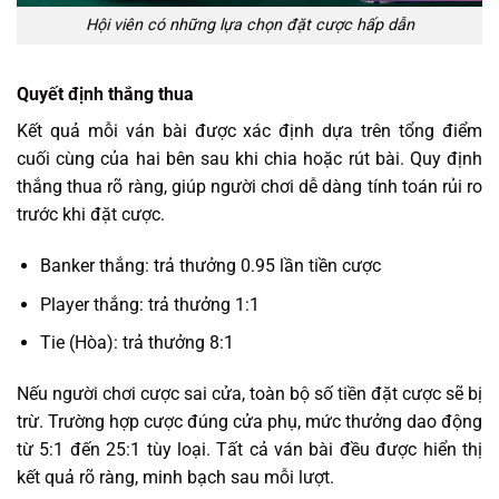
Hội viên có những lựa chọn đặt cược hấp dẫn
Quyết định thắng thua
Kết quả mỗi ván bài được xác định dựa trên tổng điểm
cuối cùng của hai bên sau khi chia hoặc rút bài. Quy định
thắng thua rõ ràng, giúp người chơi dễ dàng tính toán rủi ro
trước khi đặt cược.
Banker thắng: trả thưởng 0.95 lần tiền cược
Player thắng: trả thưởng 1:1
Tie (Hòa): trả thưởng 8:1
Nếu người chơi cược sai cửa, toàn bộ số tiền đặt cược sẽ bị
trừ. Trường hợp cược đúng cửa phụ, mức thưởng dao động
từ 5:1 đến 25:1 tùy loại. Tất cả ván bài đều được hiển thị
kết quả rõ ràng, minh bạch sau mỗi lượt.