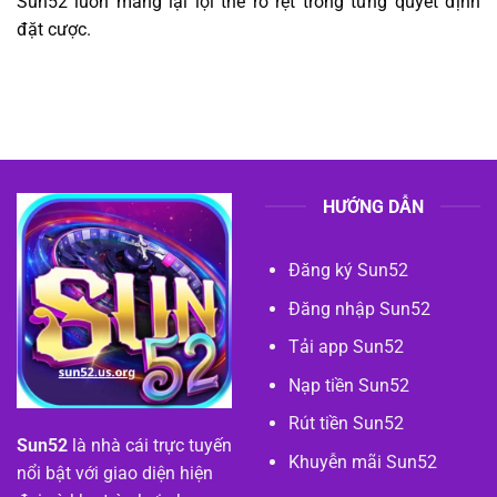
Sun52 luôn mang lại lợi thế rõ rệt trong từng quyết định
đặt cược.
HƯỚNG DẪN
Đăng ký Sun52
Đăng nhập Sun52
Tải app Sun52
Nạp tiền Sun52
Rút tiền Sun52
Sun52
là nhà cái trực tuyến
Khuyễn mãi Sun52
nổi bật với giao diện hiện