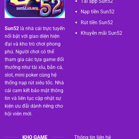
Tải app Sun52
Nạp tiền Sun52
Rút tiền Sun52
Sun52
là nhà cái trực tuyến
Khuyễn mãi Sun52
nổi bật với giao diện hiện
đại và kho trò chơi phong
phú. Người chơi có thể
tham gia các tựa game đổi
thưởng như tài xỉu, bắn cá,
slot, mini poker cùng hệ
thống nạp rút siêu tốc. Nhà
cái cam kết bảo mật thông
tin và liên tục cập nhật sự
kiện ưu đãi dành riêng cho
hội viên mới.
KHO GAME
Thông tin liên hệ