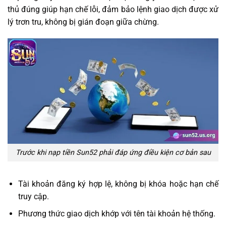
thủ đúng giúp hạn chế lỗi, đảm bảo lệnh giao dịch được xử
lý trơn tru, không bị gián đoạn giữa chừng.
Trước khi nạp tiền Sun52 phải đáp ứng điều kiện cơ bản sau
Tài khoản đăng ký hợp lệ, không bị khóa hoặc hạn chế
truy cập.
Phương thức giao dịch khớp với tên tài khoản hệ thống.