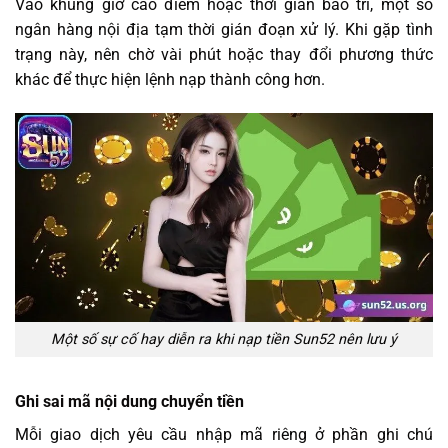
Vào khung giờ cao điểm hoặc thời gian bảo trì, một số
ngân hàng nội địa tạm thời gián đoạn xử lý. Khi gặp tình
trạng này, nên chờ vài phút hoặc thay đổi phương thức
khác để thực hiện lệnh nạp thành công hơn.
Một số sự cố hay diễn ra khi nạp tiền Sun52 nên lưu ý
Ghi sai mã nội dung chuyển tiền
Mỗi giao dịch yêu cầu nhập mã riêng ở phần ghi chú