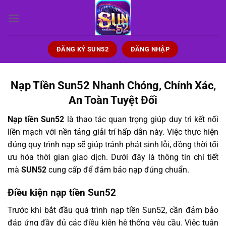
Bỏ
qua
nội
dung
ĐĂNG KÝ SUN52
ĐĂNG NHẬP
Nạp Tiền Sun52 Nhanh Chóng, Chính Xác,
An Toàn Tuyệt Đối
Nạp tiền Sun52
là thao tác quan trọng giúp duy trì kết nối
liền mạch với nền tảng giải trí hấp dẫn này. Việc thực hiện
đúng quy trình nạp sẽ giúp tránh phát sinh lỗi, đồng thời tối
ưu hóa thời gian giao dịch. Dưới đây là thông tin chi tiết
mà
SUN52
cung cấp để đảm bảo nạp đúng chuẩn.
Điều kiện nạp tiền Sun52
Trước khi bắt đầu quá trình nạp tiền Sun52, cần đảm bảo
đáp ứng đầy đủ các điều kiện hệ thống yêu cầu. Việc tuân