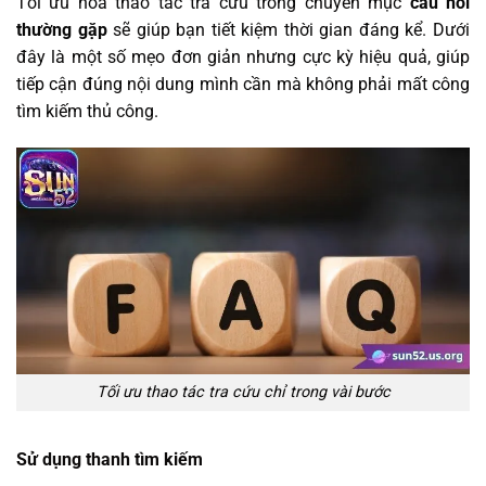
Tối ưu hóa thao tác tra cứu trong chuyên mục
câu hỏi
thường gặp
sẽ giúp bạn tiết kiệm thời gian đáng kể. Dưới
đây là một số mẹo đơn giản nhưng cực kỳ hiệu quả, giúp
tiếp cận đúng nội dung mình cần mà không phải mất công
tìm kiếm thủ công.
Tối ưu thao tác tra cứu chỉ trong vài bước
Sử dụng thanh tìm kiếm