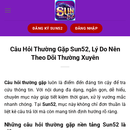
Bỏ
qua
nội
dung
ĐĂNG KÝ SUN52
ĐĂNG NHẬP
Câu Hỏi Thường Gặp Sun52, Lý Do Nên
Theo Dõi Thường Xuyên
Câu hỏi thường gặp
luôn là điểm đến đáng tin cậy để tra
cứu thông tin. Với nội dung đa dạng, ngắn gọn, dễ hiểu,
chuyên mục này giúp tiết kiệm thời gian, xử lý vướng mắc
nhanh chóng. Tại
Sun52
, mục này không chỉ đơn thuần là
liệt kê câu trả lời mà còn mang tính định hướng rõ ràng.
Những câu hỏi thường gặp nền tảng Sun52 là