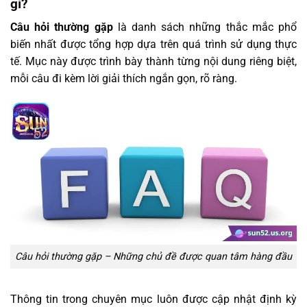
gì?
Câu hỏi thường gặp
là danh sách những thắc mắc phổ
biến nhất được tổng hợp dựa trên quá trình sử dụng thực
tế. Mục này được trình bày thành từng nội dung riêng biệt,
mỗi câu đi kèm lời giải thích ngắn gọn, rõ ràng.
Câu hỏi thường gặp – Những chủ đề được quan tâm hàng đầu
Thông tin trong chuyên mục luôn được cập nhật định kỳ