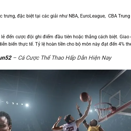
c trưng, đặc biệt tại các giải như NBA, EuroLeague, CBA Trun
lẻ đến cược đội ghi điểm đầu tiên hoặc thắng cách biệt. Giao 
diễn biến thực tế. Tỷ lệ hoàn tiền cho bộ môn này đạt đến 4% th
un52
– Cá Cược Thể Thao Hấp Dẫn Hiện Nay