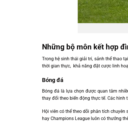
Những bộ môn kết hợp đ
Trong hệ sinh thái giải trí, sảnh thể thao tạ
thời gian thực, khả năng đặt cược linh hoạ
Bóng đá
Bóng đá là lựa chọn được quan tâm nhiều n
thay đổi theo biến động thực tế. Các hình 
Hội viên có thể theo dõi phân tích chuyên s
hay Champions League luôn có thưởng thê