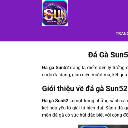
Bỏ
qua
nội
dung
TRAN
Đá Gà Sun5
Đá gà Sun52
đang là điểm đến lý tưởng c
cược đa dạng, giao diện mượt mà, kết quả
Giới thiệu về đá gà Sun52
Đá gà Sun52
là một trong những sảnh cá 
kết hợp yếu tố giải trí hiện đại. Sảnh đ
môn đá gà có sức hút đặc biệt với cộng 