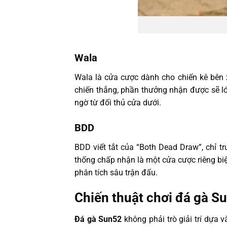
Wala
Wala là cửa cược dành cho chiến kê bên 
chiến thắng, phần thưởng nhận được sẽ lớ
ngờ từ đối thủ cửa dưới.
BDD
BDD viết tắt của “Both Dead Draw”, chỉ 
thống chấp nhận là một cửa cược riêng biệt.
phân tích sâu trận đấu.
Chiến thuật chơi đá gà S
Đá gà Sun52
không phải trò giải trí dựa 