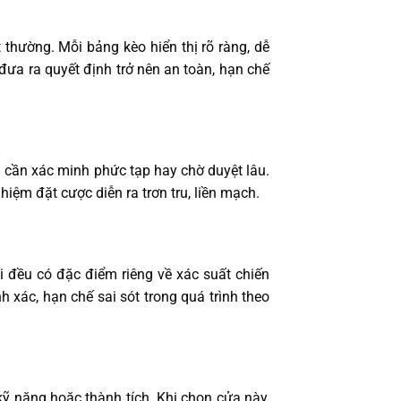
 thường. Mỗi bảng kèo hiển thị rõ ràng, dễ
đưa ra quyết định trở nên an toàn, hạn chế
ng cần xác minh phức tạp hay chờ duyệt lâu.
iệm đặt cược diễn ra trơn tru, liền mạch.
i đều có đặc điểm riêng về xác suất chiến
 xác, hạn chế sai sót trong quá trình theo
ỹ năng hoặc thành tích. Khi chọn cửa này,