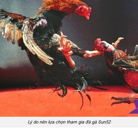
Lý do nên lựa chọn tham gia đá gà Sun52