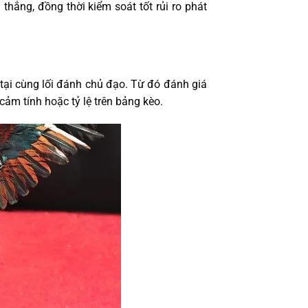
thắng, đồng thời kiểm soát tốt rủi ro phát
n tại cùng lối đánh chủ đạo. Từ đó đánh giá
cảm tính hoặc tỷ lệ trên bảng kèo.