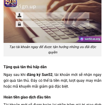
Tạo tài khoản ngay để được tận hưởng những ưu đãi độc
quyền
Tặng quà tân thủ hấp dẫn
Ngay sau khi
đăng ký Sun52
, tài khoản mới sẽ nhận ngay
gói quà tân thủ. Đây có thể là tiền mặt, lượt quay may mắn
hoặc mã khuyến mãi giảm giá đặc biệt.
Hoàn tiền giao dịch đầu tiên
Tài khoản mới sẽ được hoàn lại phần trăm giá trị giao dịch