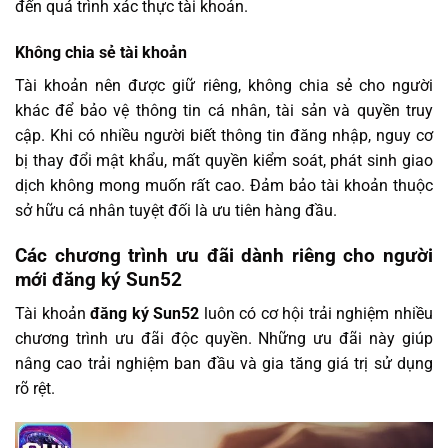
đến quá trình xác thực tài khoản.
Không chia sẻ tài khoản
Tài khoản nên được giữ riêng, không chia sẻ cho người
khác để bảo vệ thông tin cá nhân, tài sản và quyền truy
cập. Khi có nhiều người biết thông tin đăng nhập, nguy cơ
bị thay đổi mật khẩu, mất quyền kiểm soát, phát sinh giao
dịch không mong muốn rất cao. Đảm bảo tài khoản thuộc
sở hữu cá nhân tuyệt đối là ưu tiên hàng đầu.
Các chương trình ưu đãi dành riêng cho người
mới đăng ký Sun52
Tài khoản
đăng ký Sun52
luôn có cơ hội trải nghiệm nhiều
chương trình ưu đãi độc quyền. Những ưu đãi này giúp
nâng cao trải nghiệm ban đầu và gia tăng giá trị sử dụng
rõ rệt.