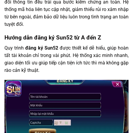
đổi thông tin đều trải qua bước kiểm chứng an toàn. Hệ
thống mã hóa liên tục cập nhật, giảm thiểu rủi ro xâm nhập
từ bên ngoài, đảm bảo dữ liệu luôn trong tình trạng an toàn
tuyệt đối.
Hướng dẫn đăng ký Sun52 từ A đến Z
Quy trình
đăng ký Sun52
được thiết kế dễ hiểu, giúp hoàn
tất tài khoản chỉ trong vài phút. Hệ thống xác minh nhanh,
giao diện tối ưu giúp tiếp cận tiện ích tức thì mà không gặp
rào cản kỹ thuật.