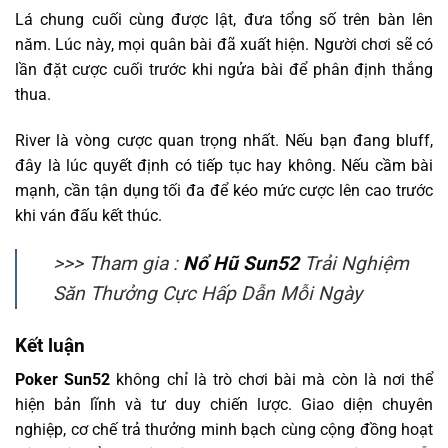
Lá chung cuối cùng được lật, đưa tổng số trên bàn lên
năm. Lúc này, mọi quân bài đã xuất hiện. Người chơi sẽ có
lần đặt cược cuối trước khi ngửa bài để phân định thắng
thua.
River là vòng cược quan trọng nhất. Nếu bạn đang bluff,
đây là lúc quyết định có tiếp tục hay không. Nếu cầm bài
mạnh, cần tận dụng tối đa để kéo mức cược lên cao trước
khi ván đấu kết thúc.
>>> Tham gia :
Nổ Hũ Sun52
Trải Nghiệm
Săn Thưởng Cực Hấp Dẫn Mỗi Ngày
Kết luận
Poker Sun52
không chỉ là trò chơi bài mà còn là nơi thể
hiện bản lĩnh và tư duy chiến lược. Giao diện chuyên
nghiệp, cơ chế trả thưởng minh bạch cùng cộng đồng hoạt