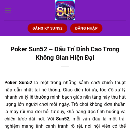
Bỏ
qua
nội
dung
ĐĂNG KÝ SUN52
ĐĂNG NHẬP
Poker Sun52 – Đấu Trí Đỉnh Cao Trong
Không Gian Hiện Đại
Poker Sun52
là một trong những sảnh chơi chiến thuật
hấp dẫn nhất tại hệ thống. Giao diện tối ưu, tốc độ xử lý
nhanh và tỷ lệ thưởng minh bạch giúp nền tảng này thu hút
lượng lớn người chơi mỗi ngày. Trò chơi không đơn thuần
là may rủi mà đòi hỏi tư duy, khả năng đọc tình huống và
chiến lược dài hơi. Với
Sun52
, mỗi ván đấu là một trải
nghiệm mang tính cạnh tranh rõ rệt, nơi hội viên có thể