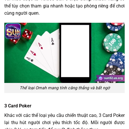
thể tùy chọn tham gia nhanh hoặc tạo phòng riêng để chơi
cùng người quen.
Thể loại Omah mang tính căng thẳng và bất ngờ
3 Card Poker
Khác với các thể loại yêu cầu chiến thuật cao, 3 Card Poker
lại thu hút người chơi yêu thích tốc độ. Mỗi người được