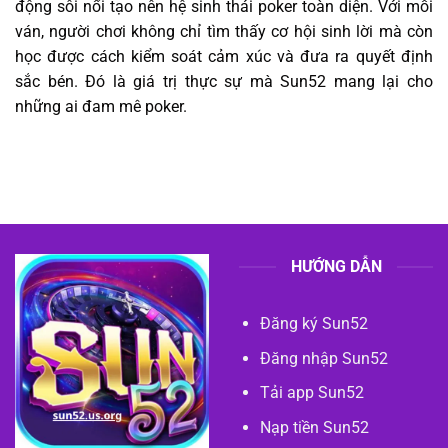
động sôi nổi tạo nên hệ sinh thái poker toàn diện. Với mỗi
ván, người chơi không chỉ tìm thấy cơ hội sinh lời mà còn
học được cách kiểm soát cảm xúc và đưa ra quyết định
sắc bén. Đó là giá trị thực sự mà Sun52 mang lại cho
những ai đam mê poker.
HƯỚNG DẪN
Đăng ký Sun52
Đăng nhập Sun52
Tải app Sun52
Nạp tiền Sun52