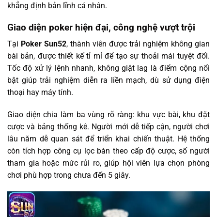
khẳng định bản lĩnh cá nhân.
Giao diện poker hiện đại, công nghệ vượt trội
Tại
Poker Sun52
, thành viên được trải nghiệm không gian
bài bản, được thiết kế tỉ mỉ để tạo sự thoải mái tuyệt đối.
Tốc độ xử lý lệnh nhanh, không giật lag là điểm cộng nổi
bật giúp trải nghiệm diễn ra liền mạch, dù sử dụng điện
thoại hay máy tính.
Giao diện chia làm ba vùng rõ ràng: khu vực bài, khu đặt
cược và bảng thống kê. Người mới dễ tiếp cận, người chơi
lâu năm dễ quan sát để triển khai chiến thuật. Hệ thống
còn tích hợp công cụ lọc bàn theo cấp độ cược, số người
tham gia hoặc mức rủi ro, giúp hội viên lựa chọn phòng
chơi phù hợp trong chưa đến 5 giây.