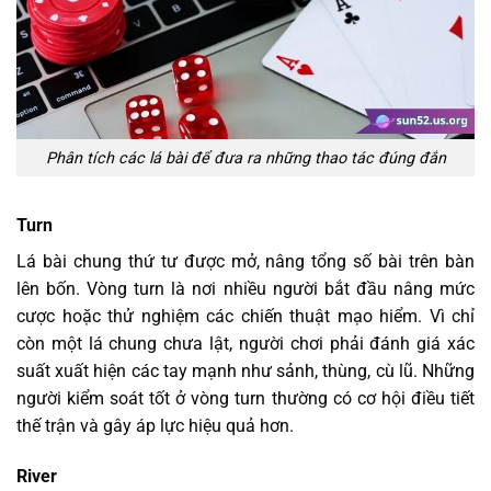
Phân tích các lá bài để đưa ra những thao tác đúng đắn
Turn
Lá bài chung thứ tư được mở, nâng tổng số bài trên bàn
lên bốn. Vòng turn là nơi nhiều người bắt đầu nâng mức
cược hoặc thử nghiệm các chiến thuật mạo hiểm. Vì chỉ
còn một lá chung chưa lật, người chơi phải đánh giá xác
suất xuất hiện các tay mạnh như sảnh, thùng, cù lũ. Những
người kiểm soát tốt ở vòng turn thường có cơ hội điều tiết
thế trận và gây áp lực hiệu quả hơn.
River