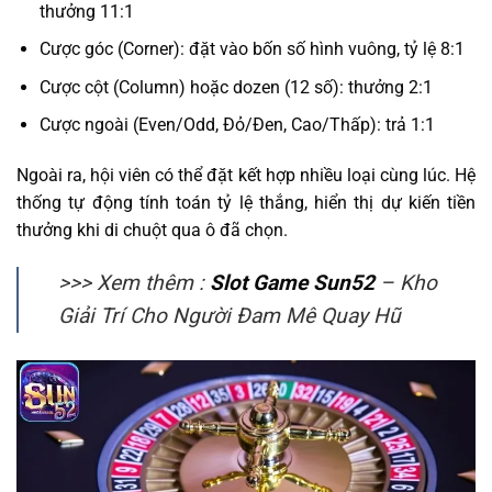
thưởng 11:1
Cược góc (Corner): đặt vào bốn số hình vuông, tỷ lệ 8:1
Cược cột (Column) hoặc dozen (12 số): thưởng 2:1
Cược ngoài (Even/Odd, Đỏ/Đen, Cao/Thấp): trả 1:1
Ngoài ra, hội viên có thể đặt kết hợp nhiều loại cùng lúc. Hệ
thống tự động tính toán tỷ lệ thắng, hiển thị dự kiến tiền
thưởng khi di chuột qua ô đã chọn.
>>> Xem thêm :
Slot Game Sun52
– Kho
Giải Trí Cho Người Đam Mê Quay Hũ