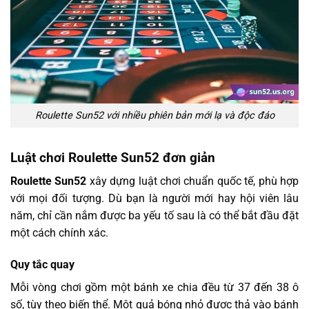
Roulette Sun52 với nhiều phiên bản mới lạ và độc đáo
Luật chơi Roulette Sun52 đơn giản
Roulette Sun52
xây dựng luật chơi chuẩn quốc tế, phù hợp
với mọi đối tượng. Dù bạn là người mới hay hội viên lâu
năm, chỉ cần nắm được ba yếu tố sau là có thể bắt đầu đặt
một cách chính xác.
Quy tắc quay
Mỗi vòng chơi gồm một bánh xe chia đều từ 37 đến 38 ô
số, tùy theo biến thể. Một quả bóng nhỏ được thả vào bánh