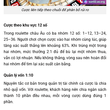
Cược liên tiếp theo chuỗi để phân bổ rủi ro
Cược theo khu vực 12 số
Trong roulette châu Âu có ba nhóm 12 số: 1–12, 13–24,
25–36. Người chơi chọn cược vào hai nhóm cùng lúc, giúp
tăng xác suất thắng lên khoảng 63%. Khi trúng một trong
hai nhóm, mức thưởng 2:1 đủ để bù lại một nhóm thua,
vẫn có lợi nhuận. Nếu không thắng, vòng sau nên hoán đổi
hai nhóm để tìm lại xác suất cân bằng.
Quản lý vốn 1:10
Nguyên tắc cơ bản trong quản trị tài chính cá cược là chia
nhỏ quỹ vốn. Với roulette, khách hàng nên chia ngân sách
thành 10 phần đều nhau, mỗi vòng cược dùng đúng 1
phần.