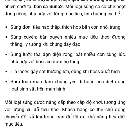
phiên chơi tại
bắn cá Sun52
. Mỗi loại súng có cơ chế hoạt
động riêng, phù hợp với từng mục tiêu, tình huống cụ thể.
Súng đơn: tiêu hao thấp, thích hợp bắn con nhỏ, trung
Súng xuyên: bắn xuyên nhiều mục tiêu theo đường
thẳng, lý tưởng khi chúng dày đặc
Súng lưới: tỏa đạn diện rộng, bắt nhiều con cùng lúc,
phù hợp với boss có đám hộ tống
Tia laser: gây sát thương lớn, dùng khi boss xuất hiện
Bom toàn màn: làm chúng yếu đi hoặc tiêu diệt đồng
loạt sinh vật trên màn hình
Mỗi loại súng được nâng cấp theo cấp độ chơi, tương ứng
với lượng xu đã tiêu hao. Khách hàng có thể chủ động
chuyển đổi vũ khí trong trận để tối ưu khả năng tiêu diệt
mục tiêu.