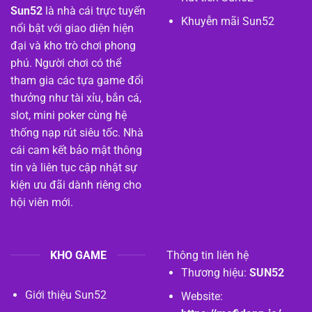
Sun52
là nhà cái trực tuyến
Khuyễn mãi Sun52
nổi bật với giao diện hiện
đại và kho trò chơi phong
phú. Người chơi có thể
tham gia các tựa game đổi
thưởng như tài xỉu, bắn cá,
slot, mini poker cùng hệ
thống nạp rút siêu tốc. Nhà
cái cam kết bảo mật thông
tin và liên tục cập nhật sự
kiện ưu đãi dành riêng cho
hội viên mới.
KHO GAME
Thông tin liên hệ
Thương hiệu:
SUN52
Giới thiệu Sun52
Website: