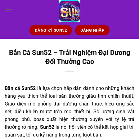
Bỏ
qua
nội
dung
ĐĂNG KÝ SUN52
ĐĂNG NHẬP
Bắn Cá Sun52 – Trải Nghiệm Đại Dương
Đổi Thưởng Cao
Bắn cá Sun52
là lựa chọn hấp dẫn dành cho những khách
hàng yêu thích thể loại săn thưởng giàu tính chiến thuật.
Giao diện mô phỏng đại dương chân thực, hiệu ứng sắc
nét, điều khiển mượt trên mọi thiết bị. Số lượng sinh vật
phong phú, boss xuất hiện thường xuyên với tỷ lệ trả
thưởng rõ ràng.
Sun52
là nơi hội viên có thể kết hợp giải trí,
quan sát, tối ưu kỹ năng trong từng lượt bắn.