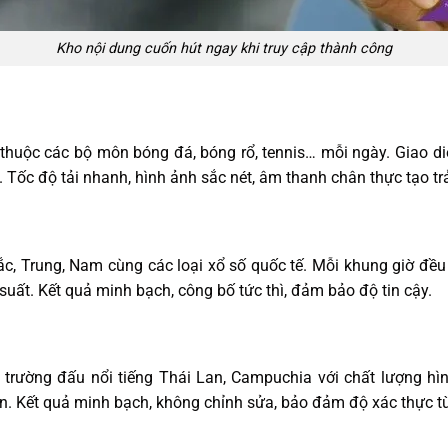
Kho nội dung cuốn hút ngay khi truy cập thành công
huộc các bộ môn bóng đá, bóng rổ, tennis… mỗi ngày. Giao diện t
ực. Tốc độ tải nhanh, hình ảnh sắc nét, âm thanh chân thực tạo t
c, Trung, Nam cùng các loại xổ số quốc tế. Mỗi khung giờ đều 
suất. Kết quả minh bạch, công bố tức thì, đảm bảo độ tin cậy.
 trường đấu nổi tiếng Thái Lan, Campuchia với chất lượng hì
iên. Kết quả minh bạch, không chỉnh sửa, bảo đảm độ xác thực t