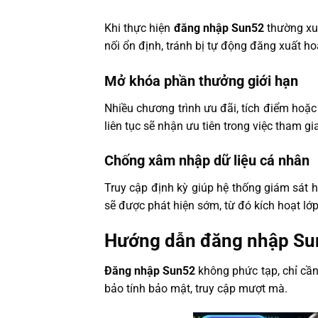
Khi thực hiện
đăng nhập Sun52
thường xuy
nối ổn định, tránh bị tự động đăng xuất h
Mở khóa phần thưởng giới hạn
Nhiều chương trình ưu đãi, tích điểm hoặ
liên tục sẽ nhận ưu tiên trong việc tham 
Chống xâm nhập dữ liệu cá nhân
Truy cập định kỳ giúp hệ thống giám sát h
sẽ được phát hiện sớm, từ đó kích hoạt lớ
Hướng dẫn đăng nhập Sun
Đăng nhập Sun52
không phức tạp, chỉ cần
bảo tính bảo mật, truy cập mượt mà.