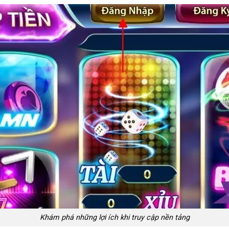
Khám phá những lợi ích khi truy cập nền tảng