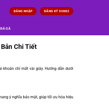
ĐĂNG NHẬP
ĐĂNG KÝ SUN52
ĐÁ GÀ
Bản Chi Tiết
 tài khoản chỉ mất vài giây. Hướng dẫn dưới
ang ý nghĩa bảo mật, giúp tối ưu hóa hiệu