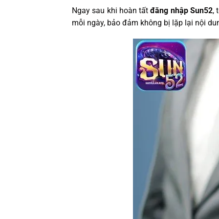
Ngay sau khi hoàn tất
đăng nhập Sun52
,
mỗi ngày, bảo đảm không bị lặp lại nội d