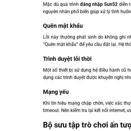
Mặc dù quá trình
đăng nhập Sun52
diễn r
nguyên nhân phổ biến giúp xử lý tình huống
Quên mật khẩu
Lỗi này thường phát sinh do không ghi n
“Quên mật khẩu” để yêu cầu đặt lại. Hệ th
Trình duyệt lỗi thời
Một số thiết bị sử dụng hệ điều hành cũ h
dụng các trình duyệt được khuyến nghị như
Mạng yếu
Khi tín hiệu mạng chập chờn, việc xác thự
timeout. Nên kiểm tra lại kết nối internet
Bộ sưu tập trò chơi ấn tư