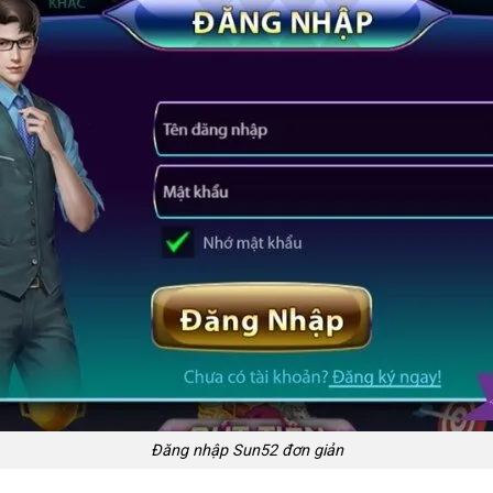
Đăng nhập Sun52 đơn giản