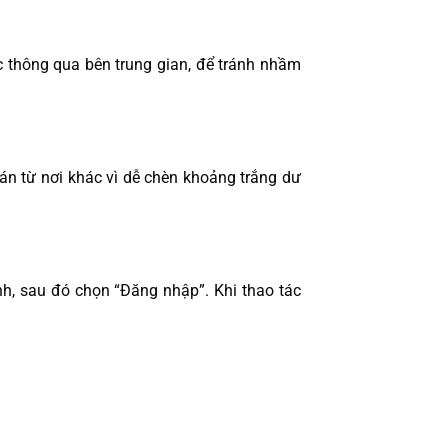
 thông qua bên trung gian, để tránh nhầm
án từ nơi khác vì dễ chèn khoảng trắng dư
h, sau đó chọn “Đăng nhập”. Khi thao tác