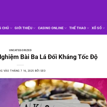
G CHỦ
GIỚI THIỆU
CASINO ONLINE
THỂ THAO
XỔ SỐ
UNCATEGORIZED
Nghiệm Bài Ba Lá Đối Kháng Tốc Độ
NG VÀO
THÁNG 7 16, 2025
BỞI
SEO