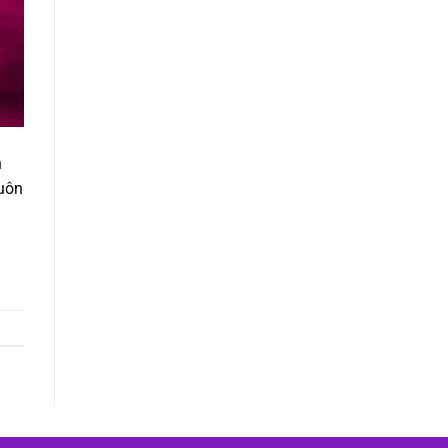
h
luôn