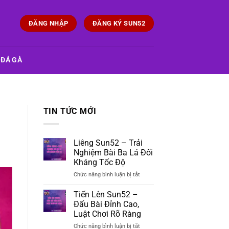
ĐĂNG NHẬP
ĐĂNG KÝ SUN52
ĐÁ GÀ
TIN TỨC MỚI
Liêng Sun52 – Trải
Nghiệm Bài Ba Lá Đối
Kháng Tốc Độ
Chức năng bình luận bị tắt
ở
Liêng
Sun52
Tiến Lên Sun52 –
–
Đấu Bài Đỉnh Cao,
Trải
Luật Chơi Rõ Ràng
Nghiệm
Chức năng bình luận bị tắt
ở
Bài