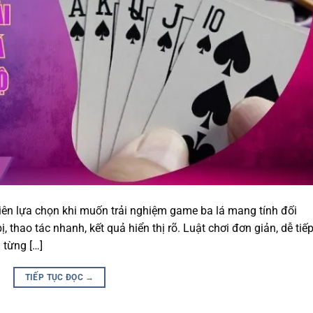
iên lựa chọn khi muốn trải nghiệm game ba lá mang tính đối
ị, thao tác nhanh, kết quả hiển thị rõ. Luật chơi đơn giản, dễ tiế
 từng […]
TIẾP TỤC ĐỌC
→