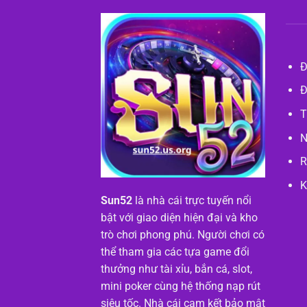
Đ
Đ
T
N
R
K
Sun52
là nhà cái trực tuyến nổi
bật với giao diện hiện đại và kho
trò chơi phong phú. Người chơi có
thể tham gia các tựa game đổi
thưởng như tài xỉu, bắn cá, slot,
mini poker cùng hệ thống nạp rút
siêu tốc. Nhà cái cam kết bảo mật